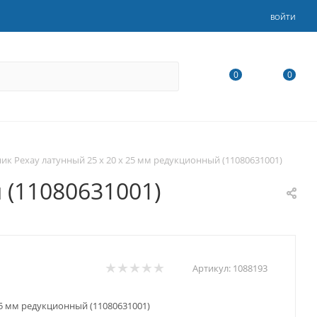
ВОЙТИ
0
0
ик Рехау латунный 25 х 20 х 25 мм редукционный (11080631001)
 (11080631001)
Артикул:
1088193
25 мм редукционный (11080631001)