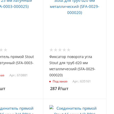
итель прямой Stout
Фиксатор поворота угла
атунный (SFA-0003-
Stout для труб d20 мм
металлический (SFA-0029-
000020)
Арт.: 610881
каз
Арт.: 635161
Под заказ
шт
287
₽
/шт