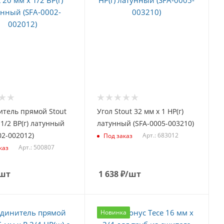
итель прямой Stout
Угол Stout 32 мм х 1 НР(г)
 1/2 ВР(г) латунный
латунный (SFA-0005-003210)
02-002012)
Арт.: 683012
Под заказ
Арт.: 500807
каз
шт
1 638
₽
/шт
Новинка