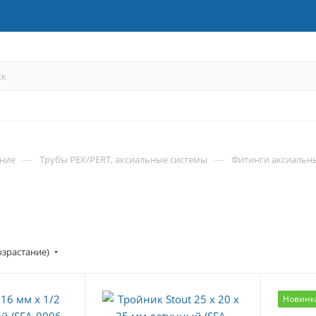
—
—
ние
Трубы PEX/PERT, аксиальные системы
Фитинги аксиальн
озрастание)
Новинк