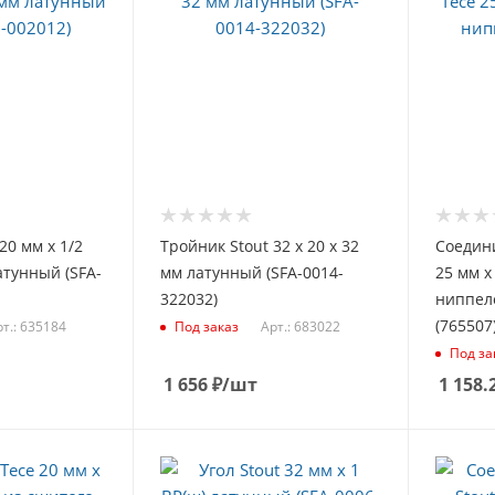
20 мм х 1/2
Тройник Stout 32 х 20 х 32
Соедин
латунный (SFA-
мм латунный (SFA-0014-
25 мм х 
322032)
ниппел
(765507
т.: 635184
Арт.: 683022
Под заказ
Под за
1 656
₽
/шт
1 158.