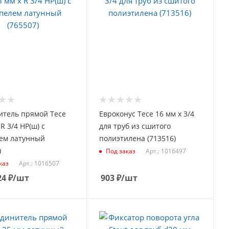
итель прямой Tece
Евроконус Tece 16 мм х 3/4
R 3/4 НР(ш) с
для труб из сшитого
ем латунный
полиэтилена (713516)
)
Арт.: 1016497
Под заказ
Арт.: 1016507
каз
24
₽
/шт
903
₽
/шт