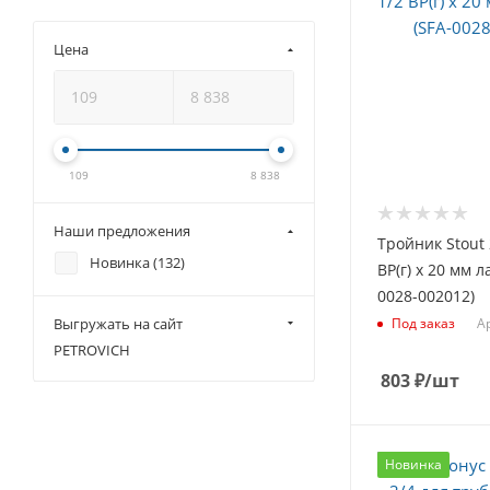
Цена
109
8 838
Наши предложения
Тройник Stout 
Новинка (
132
)
ВР(г) х 20 мм 
0028-002012)
Выгружать на сайт
Ар
Под заказ
PETROVICH
803
₽
/шт
Новинка