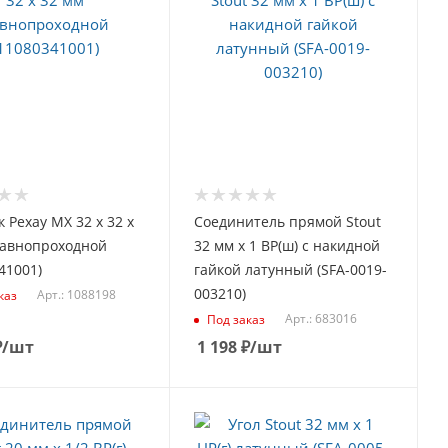
 Рехау MX 32 х 32 х
Соединитель прямой Stout
равнопроходной
32 мм х 1 ВР(ш) с накидной
41001)
гайкой латунный (SFA-0019-
003210)
Арт.: 1088198
каз
Арт.: 683016
Под заказ
₽
/шт
1 198
₽
/шт