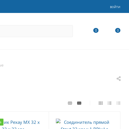
ВОЙТИ
0
0
ые
а