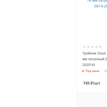
Тройник Stout 
мм латунный (
202016)
Ар
Под заказ
745
₽
/шт