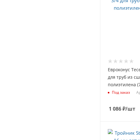
Евроконус Tece
для труб из с
полиэтилена (
А
Под заказ
1 086
₽
/шт