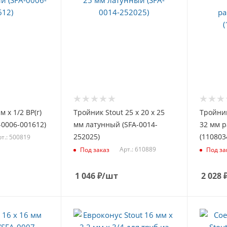
м х 1/2 ВР(г)
Тройник Stout 25 х 20 х 25
Тройник
-0006-001612)
мм латунный (SFA-0014-
32 мм 
252025)
(110803
т.: 500819
Арт.: 610889
Под заказ
Под за
1 046
₽
/шт
2 028