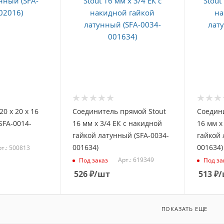
20 х 20 х 16
Соединитель прямой Stout
Соедин
SFA-0014-
16 мм х 3/4 ЕК с накидной
16 мм х
гайкой латунный (SFA-0034-
гайкой 
001634)
001634)
т.: 500813
Арт.: 619349
Под заказ
Под за
526
₽
/шт
513
₽
/
ПОКАЗАТЬ ЕЩЕ