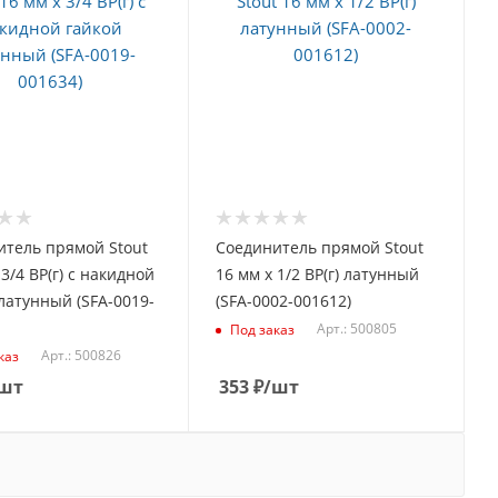
итель прямой Stout
Соединитель прямой Stout
 3/4 ВР(г) с накидной
16 мм х 1/2 ВР(г) латунный
латунный (SFA-0019-
(SFA-0002-001612)
Арт.: 500805
Под заказ
Арт.: 500826
каз
шт
353
₽
/шт