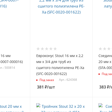
х 16 мм
Евроконус Stout 16 мм х 2,2
Соедин
-0007-000016)
мм х 3/4 для труб из
20 мм х
сшитого полиэтилена PE-Xa
(SFA-00
т.: 500814
(SFC-0020-001622)
Под за
Арт.: 624368
Под заказ
381
₽
/шт
383
₽
/