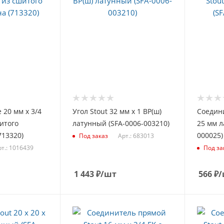
 20 мм х 3/4
Угол Stout 32 мм х 1 ВР(ш)
Соедин
шитого
латунный (SFA-0006-003210)
25 мм л
713320)
000025)
Арт.: 683013
Под заказ
рт.: 1016439
Под за
1 443
₽
/шт
566
₽
/