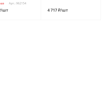
Арт.: 962154
каз
₽
/шт
4 717
₽
/шт