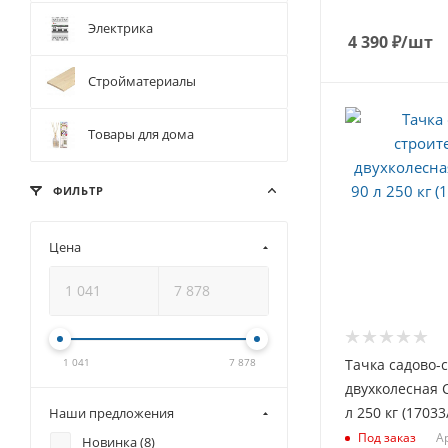
Электрика
4 390
₽
/шт
Стройматериалы
Товары для дома
ФИЛЬТР
Цена
1 041
7 878
Тачка садово-
двухколесная 
л 250 кг (17033
Наши предложения
Ар
Под заказ
Новинка (
8
)