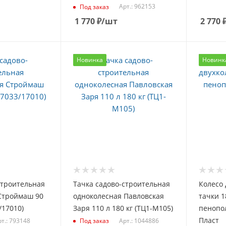
Арт.: 962153
Под заказ
1 770
₽
/шт
2 770
Новинка
Новинк
строительная
Тачка садово-строительная
Колесо 
Строймаш 90
одноколесная Павловская
тачки 1
/17010)
Заря 110 л 180 кг (ТЦ1-М105)
пенопо
Пласт
т.: 793148
Арт.: 1044886
Под заказ