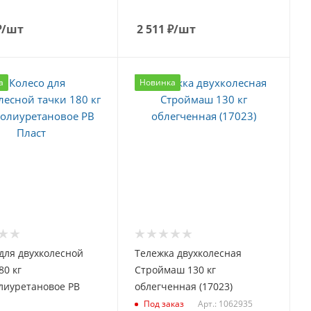
₽
/шт
2 511
₽
/шт
а
Новинка
для двухколесной
Тележка двухколесная
80 кг
Строймаш 130 кг
лиуретановое РВ
облегченная (17023)
Арт.: 1062935
Под заказ