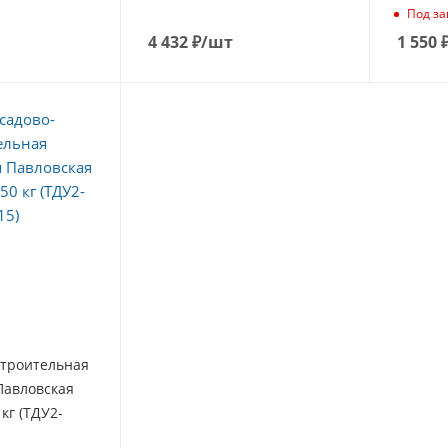
Под за
4 432
₽
/шт
1 550
строительная
Павловская
 кг (ТДУ2-