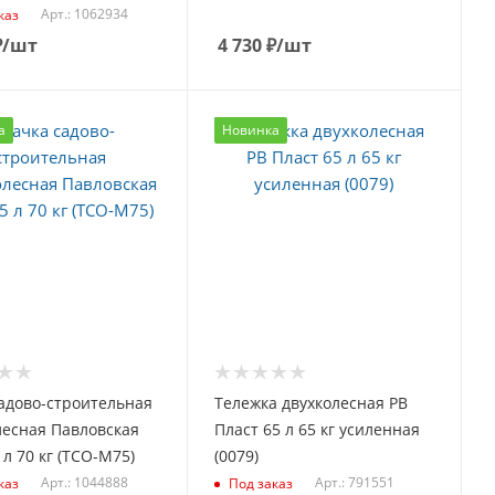
Арт.: 1062934
каз
₽
/шт
4 730
₽
/шт
а
Новинка
адово-строительная
Тележка двухколесная РВ
лесная Павловская
Пласт 65 л 65 кг усиленная
 л 70 кг (ТСО-М75)
(0079)
Арт.: 1044888
Арт.: 791551
каз
Под заказ