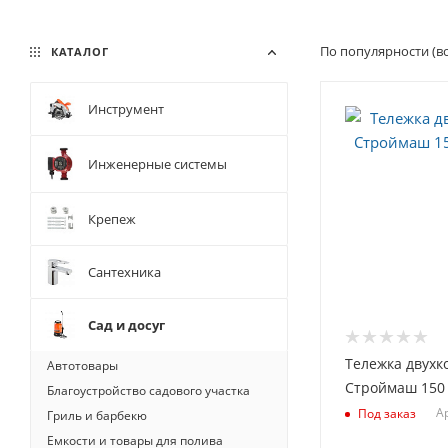
По популярности (в
КАТАЛОГ
Инструмент
Инженерные системы
Крепеж
Сантехника
Сад и досуг
Тележка двухк
Автотовары
Строймаш 150 к
Благоустройство садового участка
Ар
Под заказ
Гриль и барбекю
Емкости и товары для полива