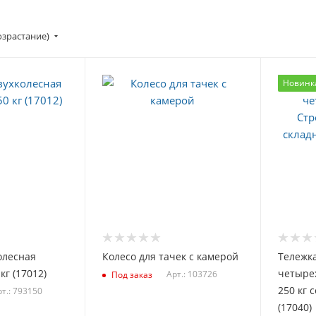
озрастание)
Новинк
олесная
Колесо для тачек с камерой
Тележк
г (17012)
четыре
Арт.: 103726
Под заказ
250 кг 
т.: 793150
(17040)