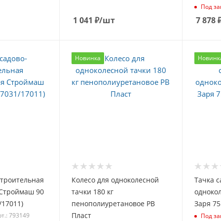
Под за
1 041
₽
/шт
7 878
Новинка
Новинк
строительная
Колесо для одноколесной
Тачка с
 Строймаш 90
тачки 180 кг
одноко
/17011)
пенополиуретановое РВ
Заря 75
Пласт
т.: 793149
Под за