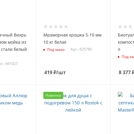
ачный Вихрь
Мраморная крошка 5-10 мм
Биотуа
вом мойка из
10 кг белая
компос
стали белый
л
Арт.: 625785
Под заказ
Под за
т.: 661027
419
₽
/шт
8 377
Новинка