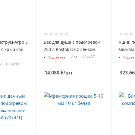
струм-Агро 5
Бак для душа с подогревом
Ящик п
 с крышкой
250 л Rostok Ok с лейкой
замком
Арт.: 1134407
Под заказ
Под за
рт.: 1054283
14 080
₽
/шт
323.66