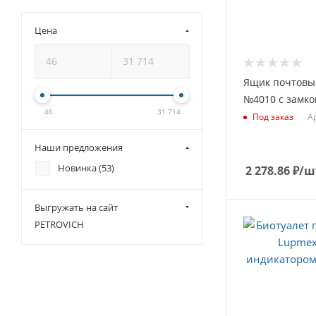
Цена
Ящик почтовы
№4010 с замко
46
31 714
Ар
Под заказ
Наши предложения
Новинка (
53
)
2 278.86
₽
/ш
Выгружать на сайт
PETROVICH