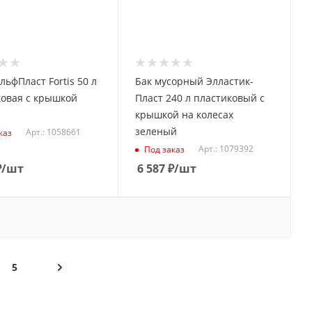
льфПласт Fortis 50 л
Бак мусорный Элластик-
ковая с крышкой
Пласт 240 л пластиковый с
крышкой на колесах
зеленый
Арт.: 1058661
каз
Арт.: 1079392
Под заказ
₽
/шт
6 587
₽
/шт
5