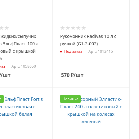
 жидких/сыпучих
Рукомойник Radivas 10 л с
 ЭльфПласт 100 л
ручкой (G1-2-002)
ковый с крышкой
Арт.: 1012415
Под заказ
й
Арт.: 1058650
каз
₽
/шт
570
₽
/шт
а
Новинка