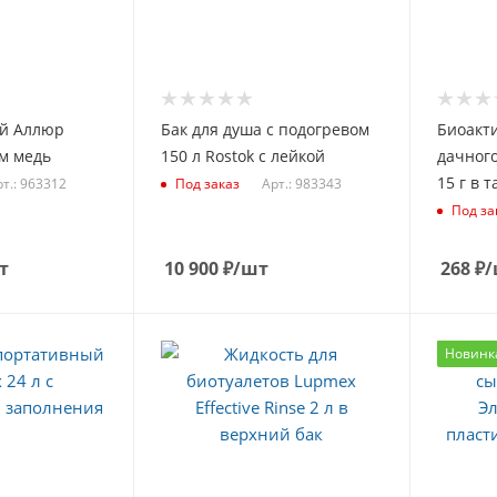
й Аллюр
Бак для душа с подогревом
Биоакти
м медь
150 л Rostok с лейкой
дачного
15 г в 
т.: 963312
Арт.: 983343
Под заказ
Под за
т
10 900
₽
/шт
268
₽
/
Новинк