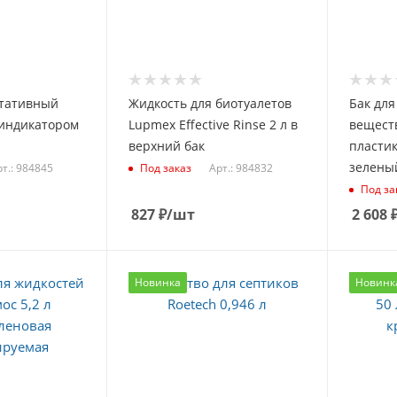
ртативный
Жидкость для биотуалетов
Бак для
 индикатором
Lupmex Effective Rinse 2 л в
веществ
верхний бак
пласти
зелены
т.: 984845
Арт.: 984832
Под заказ
Под за
827
₽
/шт
2 608
Новинка
Новинк