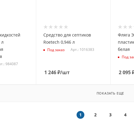
жидкостей
Средство для септиков
Фляга Э
 л
Roetech 0,946 л
пласти
ая
белая
Арт.: 1016383
Под заказ
я
Под за
т.: 984087
1 246
₽
/шт
2 095
ПОКАЗАТЬ ЕЩЕ
1
2
3
4