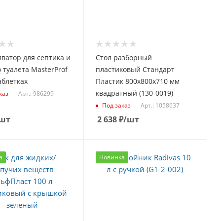
ватор для септика и
Стол разборный
 туалета MasterProf
пластиковый Стандарт
таблетках
Пластик 800х800х710 мм
квадратный (130-0019)
Арт.: 986299
каз
Арт.: 1058637
Под заказ
шт
2 638
₽
/шт
а
Новинка