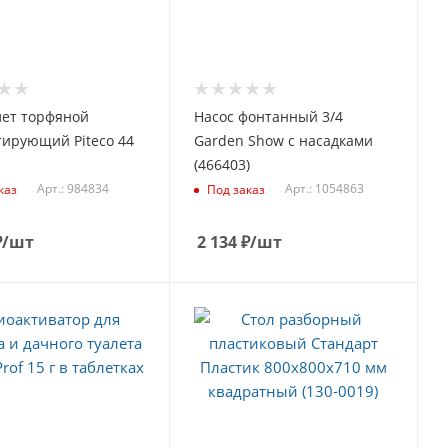
лет торфяной
Насос фонтанный 3/4
тирующий Piteco 44
Garden Show с насадками
(466403)
Арт.: 984834
Арт.: 1054863
каз
Под заказ
₽
/шт
2 134
₽
/шт