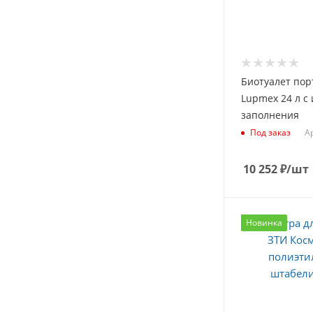
Биотуалет по
Lupmex 24 л с
заполнения
Ар
Под заказ
10 252
₽
/шт
Новинка