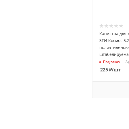
Канистра для 
ЗТИ Космос 5,2
полиэтиленов
штабелируема
Ар
Под заказ
225
₽
/шт