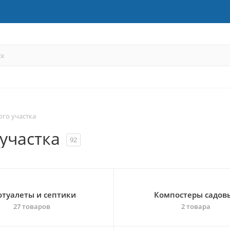
ого участка
участка
92
отуалеты и септики
Компостеры садов
27 товаров
2 товара