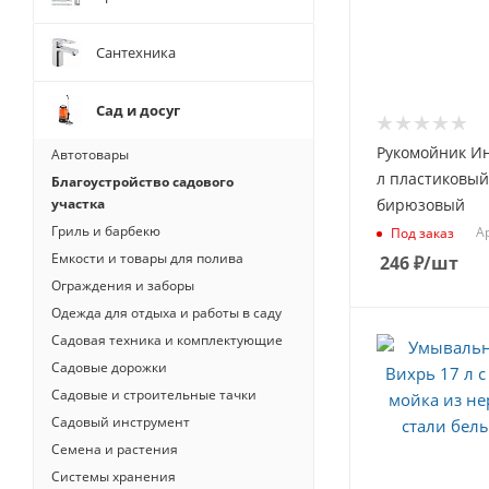
Сантехника
Сад и досуг
Рукомойник Ин
Автотовары
л пластиковый
Благоустройство садового
участка
бирюзовый
Гриль и барбекю
А
Под заказ
Емкости и товары для полива
246
₽
/шт
Ограждения и заборы
Одежда для отдыха и работы в саду
Садовая техника и комплектующие
Садовые дорожки
Садовые и строительные тачки
Садовый инструмент
Семена и растения
Системы хранения