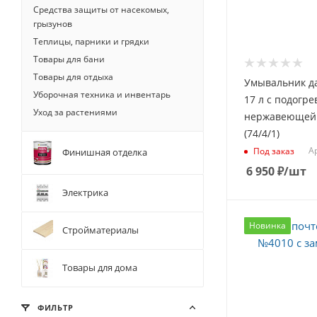
Средства защиты от насекомых,
грызунов
Теплицы, парники и грядки
Товары для бани
Товары для отдыха
Умывальник д
Уборочная техника и инвентарь
17 л с подогре
Уход за растениями
нержавеющей 
(74/4/1)
Ар
Под заказ
Финишная отделка
6 950
₽
/шт
Электрика
Новинка
Стройматериалы
Товары для дома
ФИЛЬТР