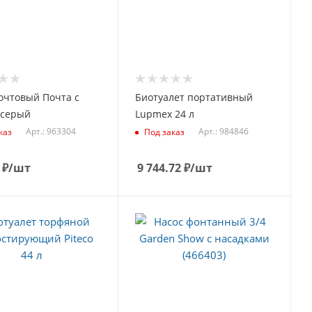
очтовый Почта с
Биотуалет портативный
 серый
Lupmex 24 л
Арт.: 963304
Арт.: 984846
каз
Под заказ
₽
/шт
9 744.72
₽
/шт