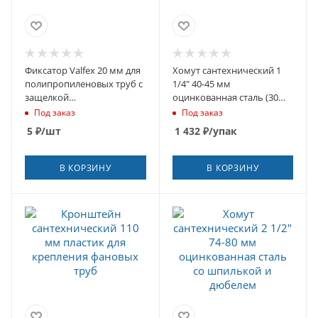
Фиксатор Valfex 20 мм для
Хомут сантехнический 1
полипропиленовых труб с
1/4" 40-45 мм
защелкой
оцинкованная сталь (30
(19746/10160020П)
шт.)
Под заказ
Под заказ
5
₽
/шт
1 432
₽
/упак
В КОРЗИНУ
В КОРЗИНУ