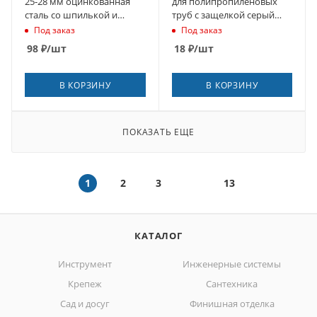
25-28 мм оцинкованная
для полипропиленовых
сталь со шпилькой и
труб с защелкой серый
дюбелем (2 шт.)
(10160050Г)
Под заказ
Под заказ
98
₽
/шт
18
₽
/шт
В КОРЗИНУ
В КОРЗИНУ
ПОКАЗАТЬ ЕЩЕ
1
2
3
13
КАТАЛОГ
Инструмент
Инженерные системы
Крепеж
Сантехника
Сад и досуг
Финишная отделка