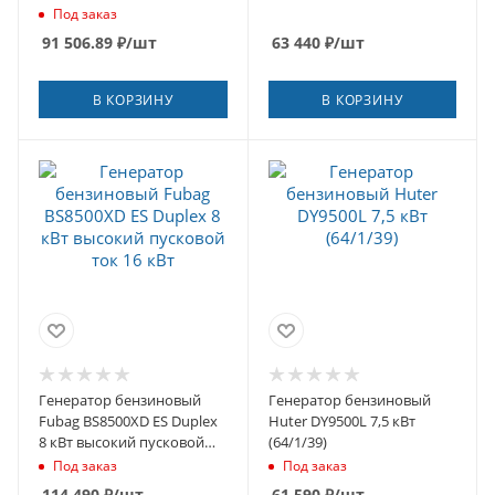
Под заказ
91 506.89
₽
/шт
63 440
₽
/шт
В КОРЗИНУ
В КОРЗИНУ
Генератор бензиновый
Генератор бензиновый
Fubag BS8500XD ES Duplex
Huter DY9500L 7,5 кВт
8 кВт высокий пусковой
(64/1/39)
ток 16 кВт
Под заказ
Под заказ
114 490
₽
/шт
61 590
₽
/шт