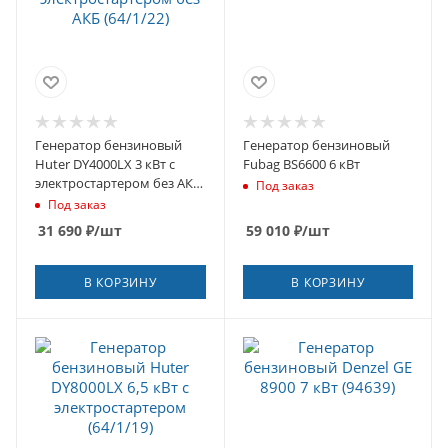
Генератор бензиновый
Генератор бензиновый
Huter DY4000LX 3 кВт с
Fubag BS6600 6 кВт
электростартером без АКБ
Под заказ
(64/1/22)
Под заказ
31 690
₽
/шт
59 010
₽
/шт
В КОРЗИНУ
В КОРЗИНУ