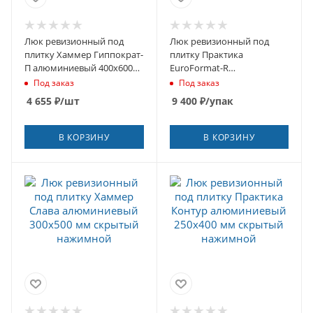
Люк ревизионный под
Люк ревизионный под
плитку Хаммер Гиппократ-
плитку Практика
П алюминиевый 400х600
EuroFormat-R
мм скрытый нажимной
алюминиевый 300х400 мм
Под заказ
Под заказ
скрытый нажимной
4 655
₽
/шт
9 400
₽
/упак
В КОРЗИНУ
В КОРЗИНУ