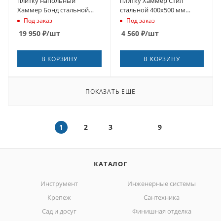
плитку напольный
плитку Хаммер Стил
Хаммер Бонд стальной
стальной 400х500 мм
700х800 мм скрытый
скрытый
Под заказ
Под заказ
19 950
₽
/шт
4 560
₽
/шт
В КОРЗИНУ
В КОРЗИНУ
ПОКАЗАТЬ ЕЩЕ
1
2
3
9
КАТАЛОГ
Инструмент
Инженерные системы
Крепеж
Сантехника
Сад и досуг
Финишная отделка