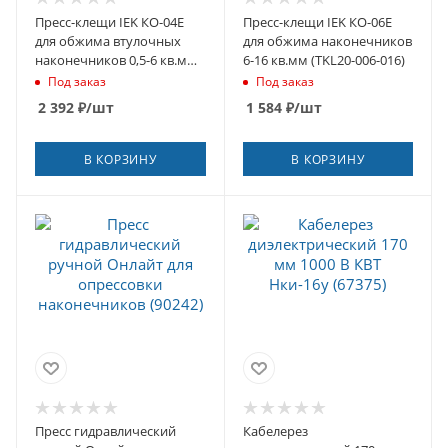
Пресс-клещи IEK КО-04Е
Пресс-клещи IEK КО-06Е
для обжима втулочных
для обжима наконечников
наконечников 0,5-6 кв.мм
6-16 кв.мм (TKL20-006-016)
(TKL10-D4)
Под заказ
Под заказ
2 392
₽
/шт
1 584
₽
/шт
В КОРЗИНУ
В КОРЗИНУ
Пресс гидравлический
Кабелерез