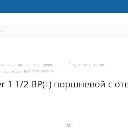
—
—
атура запорная и регулирующая
Редукторы давления
д манометр (RVS-0008-000040)
 1 1/2 ВР(г) поршневой с о