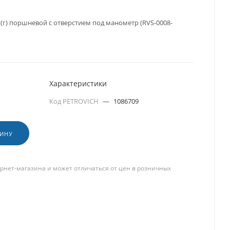
(г) поршневой с отверстием под манометр (RVS-0008-
Характеристики
Код PETROVICH
—
1086709
ЗИНУ
рнет-магазина и может отличаться от цен в розничных