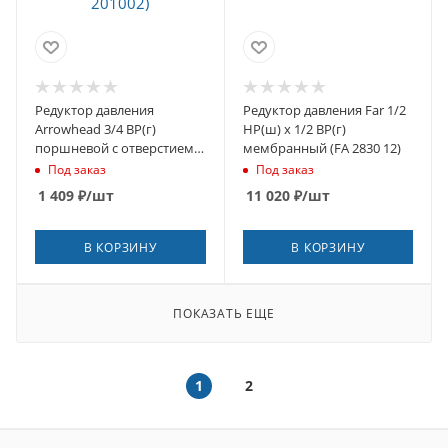
Редуктор давления
Редуктор давления Far 1/2
Arrowhead 3/4 ВР(г)
НР(ш) х 1/2 ВР(г)
поршневой с отверстием
мембранный (FA 2830 12)
под манометр (PRVP-
Под заказ
Под заказ
201002)
1 409
₽
/шт
11 020
₽
/шт
В КОРЗИНУ
В КОРЗИНУ
ПОКАЗАТЬ ЕЩЕ
1
2