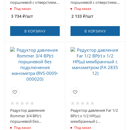
поршневой с отверстием
поршневой с отверстием
под манометр (RVS-0008-
под манометр (RVS-0008-
Под заказ
Под заказ
000025)
000015)
3 734
₽
/шт
2 133
₽
/шт
В КОРЗИНУ
В КОРЗИНУ
Редуктор давления
Редуктор давления Far 1/2
Rommer 3/4 ВР(г)
ВР(г) х 1/2 НР(ш)
поршневой без
мембранный с
подключения манометра
манометром (FA 2835 12)
Под заказ
Под заказ