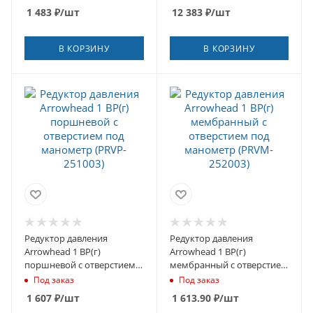
(RVS-0009-000020)
1 483
₽
/шт
12 383
₽
/шт
В КОРЗИНУ
В КОРЗИНУ
Редуктор давления
Редуктор давления
Arrowhead 1 ВР(г)
Arrowhead 1 ВР(г)
поршневой с отверстием
мембранный с отверстием
под манометр (PRVP-
под манометр (PRVM-
Под заказ
Под заказ
251003)
252003)
1 607
₽
/шт
1 613.90
₽
/шт