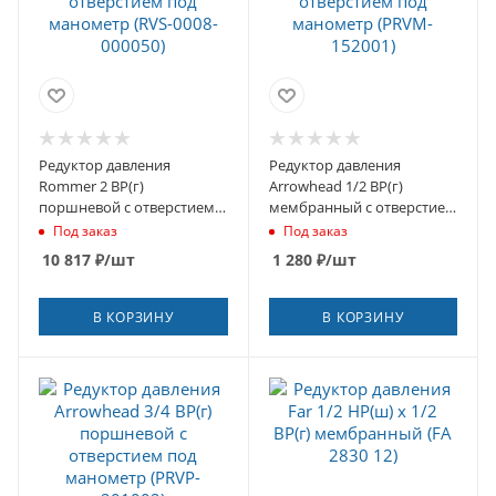
Редуктор давления
Редуктор давления
Rommer 2 ВР(г)
Arrowhead 1/2 ВР(г)
поршневой с отверстием
мембранный с отверстием
под манометр (RVS-0008-
под манометр (PRVM-
Под заказ
Под заказ
000050)
152001)
10 817
₽
/шт
1 280
₽
/шт
В КОРЗИНУ
В КОРЗИНУ