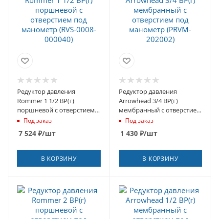
Редуктор давления
Редуктор давления
Rommer 1 1/2 ВР(г)
Arrowhead 3/4 ВР(г)
поршневой с отверстием
мембранный с отверстием
под манометр (RVS-0008-
под манометр (PRVM-
Под заказ
Под заказ
000040)
202002)
7 524
₽
/шт
1 430
₽
/шт
В КОРЗИНУ
В КОРЗИНУ