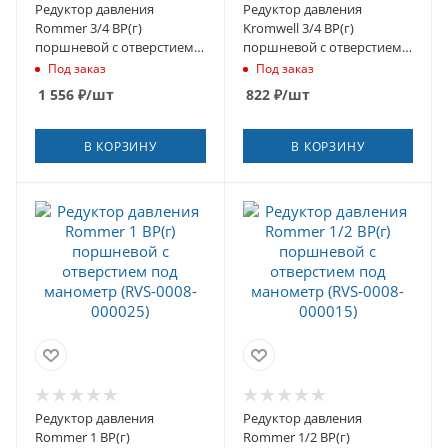
Редуктор давления
Редуктор давления
Rommer 3/4 ВР(г)
Kromwell 3/4 ВР(г)
поршневой с отверстием
поршневой с отверстием
под манометр (RVS-0010-
под манометр
Под заказ
Под заказ
000020)
(EU.ST6197040 34_k)
1 556
₽
/шт
822
₽
/шт
В КОРЗИНУ
В КОРЗИНУ
Редуктор давления
Редуктор давления
Rommer 1 ВР(г)
Rommer 1/2 ВР(г)