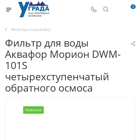
0
Фильтры под мойку
Фильтр для воды
Аквафор Морион DWM-
101S
четырехступенчатый
обратного осмоса
Новинка