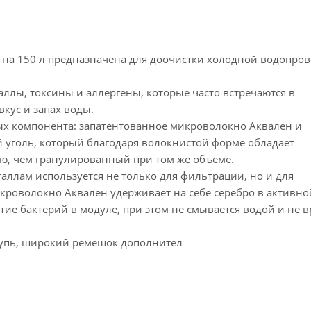
 на 150 л предназначена для доочистки холодной водопро
ллы, токсины и аллергены, которые часто встречаются в
кус и запах воды.
 компонента: запатентованное микроволокно Аквален и
 уголь, который благодаря волокнистой форме обладает
ю, чем гранулированный при том же объеме.
ллам используется не только для фильтрации, но и для
кроволокно Аквален удерживает на себе серебро в активн
ие бактерий в модуле, при этом не смывается водой и не в
щупь, широкий ремешок дополнител