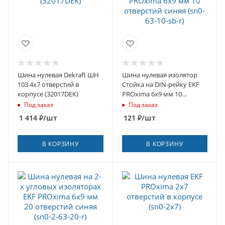
Шина нулевая Dekraft ШН
Шина нулевая изолятор
103 4х7 отверстий в
Стойка на DIN-рейку EKF
корпусе (32017DEK)
PROxima 6х9 мм 10
отверстий синяя (sn0-63-
Под заказ
Под заказ
10-sb-r)
1 414
₽
/шт
121
₽
/шт
В КОРЗИНУ
В КОРЗИНУ