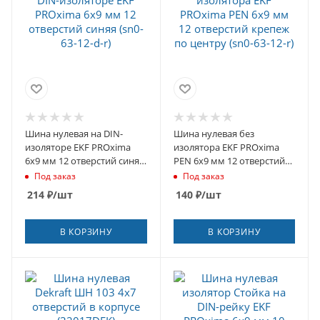
Шина нулевая на DIN-
Шина нулевая без
изоляторе EKF PROxima
изолятора EKF PROxima
6х9 мм 12 отверстий синяя
PEN 6х9 мм 12 отверстий
(sn0-63-12-d-r)
крепеж по центру (sn0-63-
Под заказ
Под заказ
12-r)
214
₽
/шт
140
₽
/шт
В КОРЗИНУ
В КОРЗИНУ