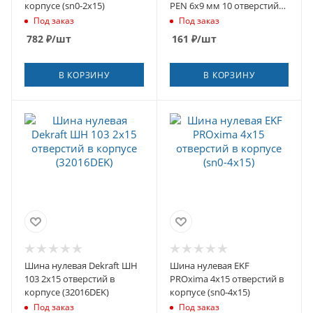
корпусе (sn0-2х15)
PEN 6х9 мм 10 отверстий
крепеж по центру (sn0-63-
Под заказ
Под заказ
10-r)
782
₽
/шт
161
₽
/шт
В КОРЗИНУ
В КОРЗИНУ
Шина нулевая Dekraft ШН
Шина нулевая EKF
103 2х15 отверстий в
PROxima 4х15 отверстий в
корпусе (32016DEK)
корпусе (sn0-4х15)
Под заказ
Под заказ