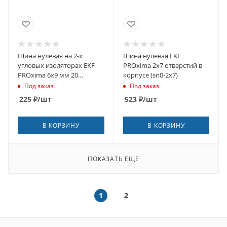
Шина нулевая на 2-х
Шина нулевая EKF
угловых изоляторах EKF
PROxima 2х7 отверстий в
PROxima 6х9 мм 20
корпусе (sn0-2х7)
отверстий синяя (sn0-2-63-
Под заказ
Под заказ
20-r)
225
₽
/шт
523
₽
/шт
В КОРЗИНУ
В КОРЗИНУ
ПОКАЗАТЬ ЕЩЕ
1
2