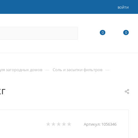
ВОЙТИ
0
0
—
—
для загородных домов
Соль и засыпки фильтров
кг
Артикул:
1056346