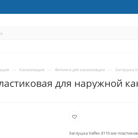
—
—
—
зация
Канализация
Фитинги для канализации
Заглушка V
пластиковая для наружной к
Заглушка Valfex d110 мм пластико