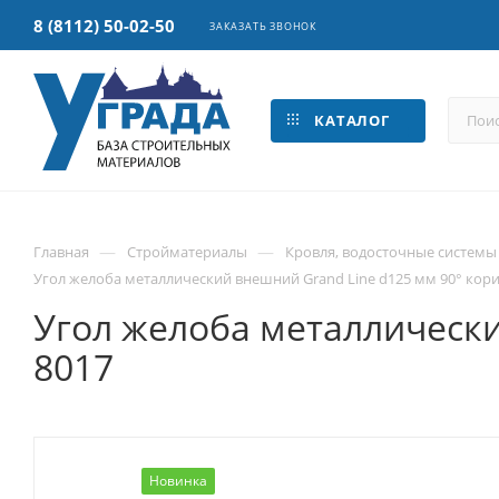
8 (8112) 50-02-50
ЗАКАЗАТЬ ЗВОНОК
КАТАЛОГ
—
—
Главная
Стройматериалы
Кровля, водосточные системы
Угол желоба металлический внешний Grand Line d125 мм 90° кор
Угол желоба металлически
8017
Новинка