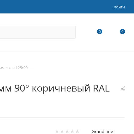
ВОЙТИ
0
0
—
ическая 125/90
 мм 90° коричневый RAL
GrandLine