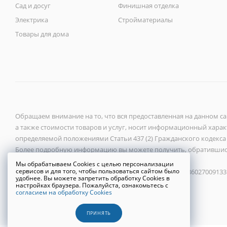
Сад и досуг
Финишная отделка
Электрика
Стройматериалы
Товары для дома
Обращаем внимание на то, что вся предоставленная на данном с
а также стоимости товаров и услуг, носит информационный характ
определяемой положениями Статьи 437 (2) Гражданского кодекса
Более подробную информацию вы можете получить, обратившис
Мы обрабатываем Cookies с целью персонализации
сервисов и для того, чтобы пользоваться сайтом было
ООО «Новый город» 2026 ©, ИНН 6027118272, ОГРН 1086027009133
удобнее. Вы можете запретить обработку Cookies в
настройках браузера. Пожалуйста, ознакомьтесь с
согласием на обработку Cookies
Политика конфиденциальности
ПРИНЯТЬ