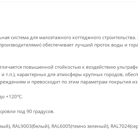
ая система для малоэтажного коттеджного строительства. 
 производителями) обеспечивает лучший проток воды и гор
тличается повышенной стойкостью к воздействию ультрафи
 и т.п.), характерных для атмосферы крупных городов, обес
реждениям и превосходит по этим параметрам покрытия из
до +120°C.
кровли под 90 градусов.
ый), RAL9003(белый), RAL6005(темно зеленый), RAL7024(се