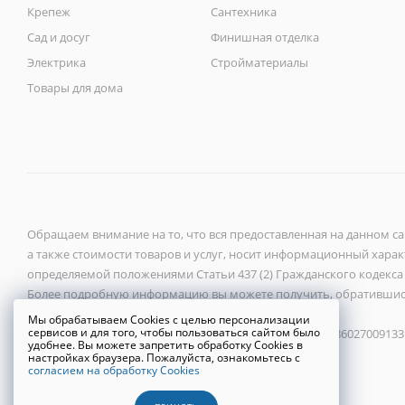
Крепеж
Сантехника
Сад и досуг
Финишная отделка
Электрика
Стройматериалы
Товары для дома
Обращаем внимание на то, что вся предоставленная на данном с
а также стоимости товаров и услуг, носит информационный характ
определяемой положениями Статьи 437 (2) Гражданского кодекса
Более подробную информацию вы можете получить, обратившис
Мы обрабатываем Cookies с целью персонализации
сервисов и для того, чтобы пользоваться сайтом было
ООО «Новый город» 2026 ©, ИНН 6027118272, ОГРН 1086027009133
удобнее. Вы можете запретить обработку Cookies в
настройках браузера. Пожалуйста, ознакомьтесь с
согласием на обработку Cookies
Политика конфиденциальности