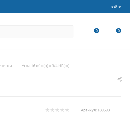
ВОЙТИ
0
0
—
итинги
Угол 16 обж(ц) х 3/4 НР(ш)
Артикул:
108580