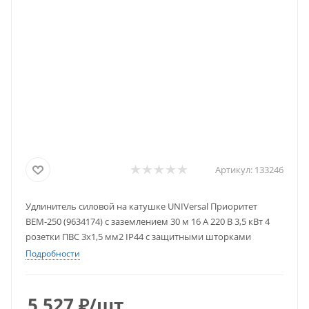
Артикул:
133246
Удлинитель силовой на катушке UNIVersal Приоритет
ВЕМ-250 (9634174) с заземлением 30 м 16 А 220 В 3,5 кВт 4
розетки ПВС 3х1,5 мм2 IP44 с защитными шторками
Подробности
5 527
₽
/шт