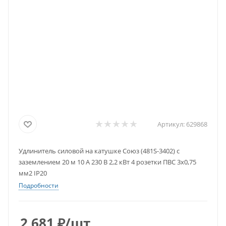
Артикул:
629868
Удлинитель силовой на катушке Союз (481S-3402) с
заземлением 20 м 10 А 230 В 2,2 кВт 4 розетки ПВС 3х0,75
мм2 IP20
Подробности
2 681
₽
/шт