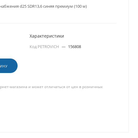
набжения d25 SDR13,6 синяя премиум (100 м)
Характеристики
Код PETROVICH
—
156808
ЗИНУ
рнет-магазина и может отличаться от цен в розничных