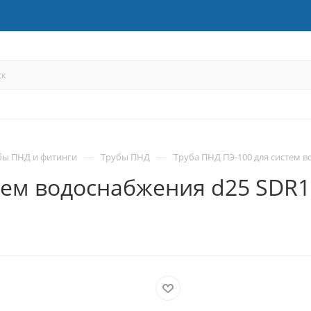
—
—
бы ПНД и фитинги
Трубы ПНД
Труба ПНД ПЭ-100 для систем в
тем водоснабжения d25 SDR1