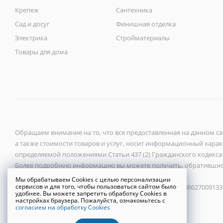
Крепеж
Сантехника
Сад и досуг
Финишная отделка
Электрика
Стройматериалы
Товары для дома
Обращаем внимание на то, что вся предоставленная на данном с
а также стоимости товаров и услуг, носит информационный характ
определяемой положениями Статьи 437 (2) Гражданского кодекса
Более подробную информацию вы можете получить, обратившис
Мы обрабатываем Cookies с целью персонализации
сервисов и для того, чтобы пользоваться сайтом было
ООО «Новый город» 2026 ©, ИНН 6027118272, ОГРН 1086027009133
удобнее. Вы можете запретить обработку Cookies в
настройках браузера. Пожалуйста, ознакомьтесь с
согласием на обработку Cookies
Политика конфиденциальности