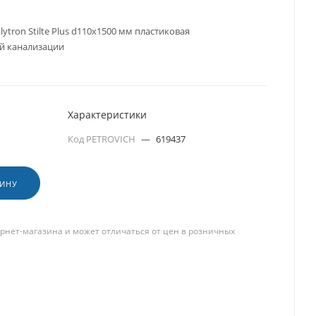
ytron Stilte Plus d110x1500 мм пластиковая
й канализации
Характеристики
Код PETROVICH
—
619437
ЗИНУ
рнет-магазина и может отличаться от цен в розничных