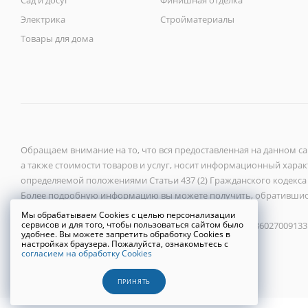
Сад и досуг
Финишная отделка
Электрика
Стройматериалы
Товары для дома
Обращаем внимание на то, что вся предоставленная на данном с
а также стоимости товаров и услуг, носит информационный характ
определяемой положениями Статьи 437 (2) Гражданского кодекса
Более подробную информацию вы можете получить, обратившис
Мы обрабатываем Cookies с целью персонализации
сервисов и для того, чтобы пользоваться сайтом было
ООО «Новый город» 2026 ©, ИНН 6027118272, ОГРН 1086027009133
удобнее. Вы можете запретить обработку Cookies в
настройках браузера. Пожалуйста, ознакомьтесь с
согласием на обработку Cookies
Политика конфиденциальности
ПРИНЯТЬ