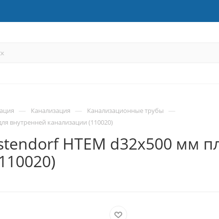
—
—
—
зация
Канализация
Канализационные трубы
ля внутренней канализации (110020)
tendorf HTEM d32x500 мм п
110020)