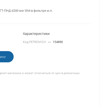
Т-ПНД d200 мм SN4 в фильтре м.п.
Характеристики
Код PETROVICH
—
154890
ЗИНУ
рнет-магазина и может отличаться от цен в розничных