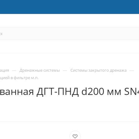
—
—
—
зация
Дренажные системы
Системы закрытого дренажа
ией в фильтре м.п.
ванная ДГТ-ПНД d200 мм SN