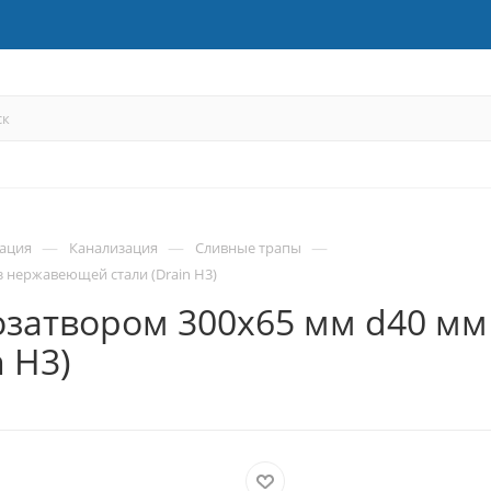
—
—
—
зация
Канализация
Сливные трапы
 нержавеющей стали (Drain H3)
озатвором 300х65 мм d40 мм
 H3)