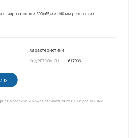
) с гидрозатвором 300х65 мм d40 мм решетка из
Характеристики
Код PETROVICH
—
617009
ЗИНУ
рнет-магазина и может отличаться от цен в розничных