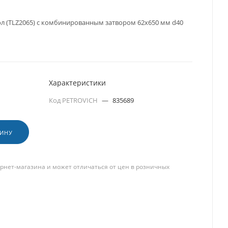
л (TLZ2065) с комбинированным затвором 62х650 мм d40
Характеристики
Код PETROVICH
—
835689
ЗИНУ
рнет-магазина и может отличаться от цен в розничных