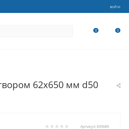
ВОЙТИ
0
0
твором 62х650 мм d50
Артикул:
835689