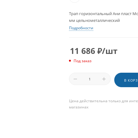
Трап горизонтальный Ани пласт Мо
мм цельнометаллический
Подробности
11 686
₽
/шт
Под заказ
В КОР
Цена действительна только для инте
магазинах