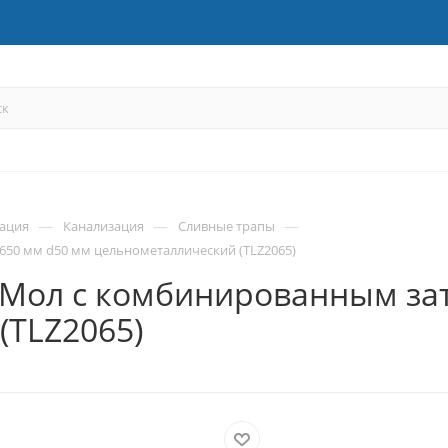
—
—
—
зация
Канализация
Сливные трапы
50 мм d50 мм цельнометаллический (TLZ2065)
 Мол с комбинированным за
(TLZ2065)