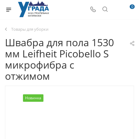
0
Товары для уборки
Швабра для пола 1530
мм Leifheit Picobello S
микрофибра с
отжимом
Новинка