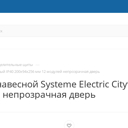
—
делительные щиты
вый IP40 200х94х256 мм 12 модулей непрозрачная дверь
есной Systeme Electric Cit
й непрозрачная дверь