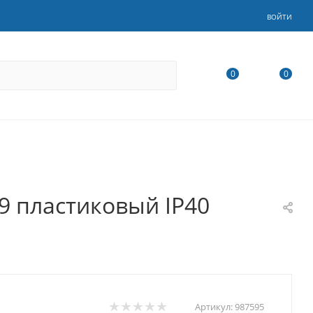
ВОЙТИ
0
0
y9 пластиковый IP40
Артикул:
987595