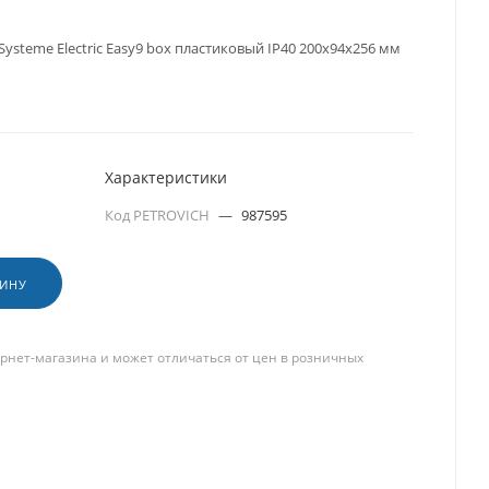
steme Electric Easy9 box пластиковый IP40 200х94х256 мм
Характеристики
Код PETROVICH
—
987595
ЗИНУ
рнет-магазина и может отличаться от цен в розничных