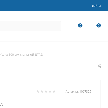
ВОЙТИ
0
0
Р(ш) х 300 мм стальной ДТРД
Артикул:
1067325
РД