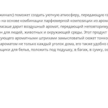
иджиналс) поможет создать уютную атмосферу, передающую 
но на основе комбинации парфюмерной композиции из аром
омасаше дарит воздушный аромат, передающий неповториму
н для людей, животных и окружающей среды. Этот продукт 
исующего ароматными штрихами замысловатый сюжет тонко
роматом не только каждый уголок дома, его также удобно в
щики для белья, положить под подушку, в багаж, в сумку, о
 книг.