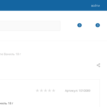
ВОЙТИ
0
0
e Ваниль 18 г
Артикул:
1010089
иль 18 г