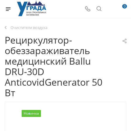
0
Очистители воздуха
Рециркулятор-
обеззараживатель
медицинский Ballu
DRU-30D
AnticovidGenerator 50
Вт
Новинка