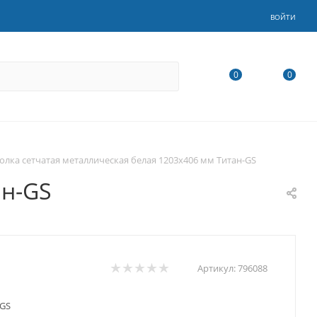
ВОЙТИ
0
0
олка сетчатая металлическая белая 1203х406 мм Титан-GS
ан-GS
Артикул:
796088
-GS