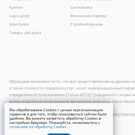
Крепеж
Сантехника
Сад и досуг
Финишная отделка
Электрика
Стройматериалы
Товары для дома
Обращаем внимание на то, что вся предоставленная на данном с
а также стоимости товаров и услуг, носит информационный характ
определяемой положениями Статьи 437 (2) Гражданского кодекса
Более подробную информацию вы можете получить, обратившис
Мы обрабатываем Cookies с целью персонализации
сервисов и для того, чтобы пользоваться сайтом было
ООО «Новый город» 2026 ©, ИНН 6027118272, ОГРН 1086027009133
удобнее. Вы можете запретить обработку Cookies в
настройках браузера. Пожалуйста, ознакомьтесь с
согласием на обработку Cookies
Политика конфиденциальности