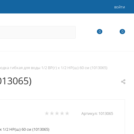
ВОЙТИ
0
0
одка гибкая для воды 1/2 ВР(г) х 1/2 НР(ш) 60 см (1013065)
013065)
Артикул:
1013065
х 1/2 НР(ш) 60 см (1013065)