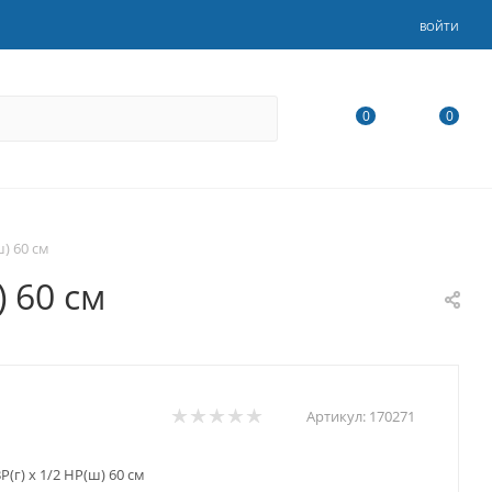
ВОЙТИ
0
0
) 60 см
) 60 см
Артикул:
170271
(г) х 1/2 НР(ш) 60 см