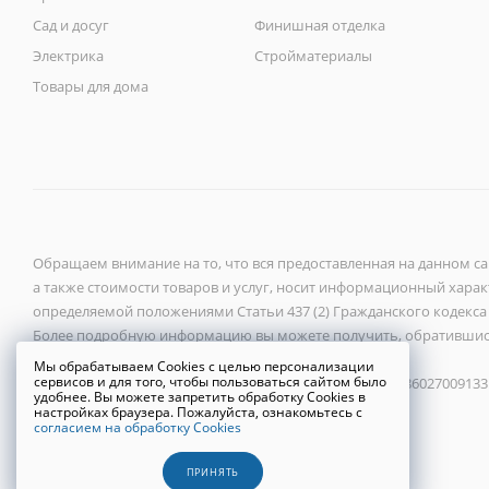
Сад и досуг
Финишная отделка
Электрика
Стройматериалы
Товары для дома
Обращаем внимание на то, что вся предоставленная на данном с
а также стоимости товаров и услуг, носит информационный характ
определяемой положениями Статьи 437 (2) Гражданского кодекса
Более подробную информацию вы можете получить, обратившис
Мы обрабатываем Cookies с целью персонализации
сервисов и для того, чтобы пользоваться сайтом было
ООО «Новый город» 2026 ©, ИНН 6027118272, ОГРН 1086027009133
удобнее. Вы можете запретить обработку Cookies в
настройках браузера. Пожалуйста, ознакомьтесь с
согласием на обработку Cookies
Политика конфиденциальности
ПРИНЯТЬ