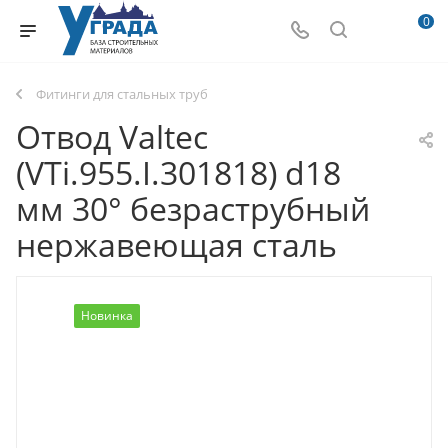
0
Фитинги для стальных труб
Отвод Valtec
(VTi.955.I.301818) d18
мм 30° безраструбный
нержавеющая сталь
Новинка