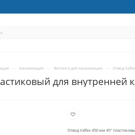
—
—
—
зация
Канализация
Фитинги для канализации
Отвод Valf
пластиковый для внутренней 
Отвод Valfex d50 мм 45° пластиков