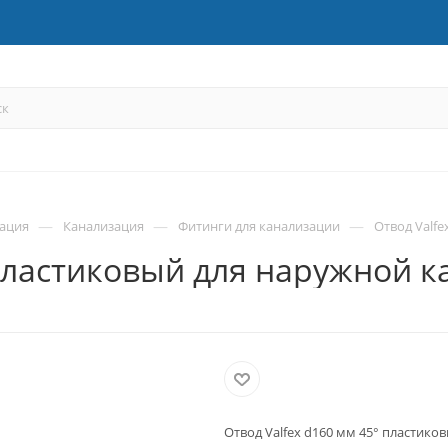
—
—
—
зация
Канализация
Фитинги для канализации
Отвод Valf
 пластиковый для наружной 
Отвод Valfex d160 мм 45° пластик