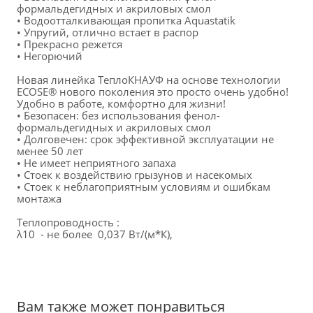
формальдегидных и акриловых смол
• Водоотталкивающая пропитка Aquastatik
• Упругий, отлично встает в распор
• Прекрасно режется
• Негорючий
Новая линейка ТеплоКНАУФ на основе технологии 
ECOSE® нового поколения это просто очень удобно! 
Удобно в работе, комфортно для жизни!
• Безопасен: без использования фенол-
формальдегидных и акриловых смол
• Долговечен: срок эффективной эксплуатации не 
менее 50 лет
• Не имеет неприятного запаха
• Стоек к воздействию грызунов и насекомых
• Стоек к неблагоприятным условиям и ошибкам 
монтажа 
Теплопроводность :  
λ10  - не более  0,037 Вт/(м*К),
Вам также может понравиться