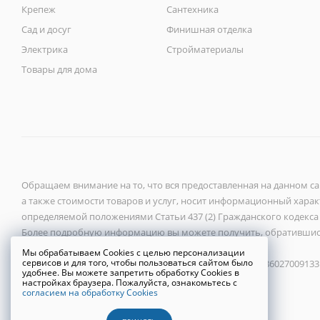
Крепеж
Сантехника
Сад и досуг
Финишная отделка
Электрика
Стройматериалы
Товары для дома
Обращаем внимание на то, что вся предоставленная на данном с
а также стоимости товаров и услуг, носит информационный характ
определяемой положениями Статьи 437 (2) Гражданского кодекса
Более подробную информацию вы можете получить, обратившис
Мы обрабатываем Cookies с целью персонализации
сервисов и для того, чтобы пользоваться сайтом было
ООО «Новый город» 2026 ©, ИНН 6027118272, ОГРН 1086027009133
удобнее. Вы можете запретить обработку Cookies в
настройках браузера. Пожалуйста, ознакомьтесь с
согласием на обработку Cookies
Политика конфиденциальности