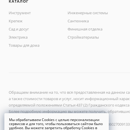
КАТАЛОГ
Инструмент
Инженерные системы
Крепеж
Сантехника
Сад и досуг
Финишная отделка
Электрика
Стройматериалы
Товары для дома
Обращаем внимание на то, что вся предоставленная на данном с
а также стоимости товаров и услуг, носит информационный характ
определяемой положениями Статьи 437 (2) Гражданского кодекса
Более подробную информацию вы можете получить, обратившис
Мы обрабатываем Cookies с целью персонализации
сервисов и для того, чтобы пользоваться сайтом было
ООО «Новый город» 2026 ©, ИНН 6027118272, ОГРН 1086027009133
удобнее. Вы можете запретить обработку Cookies в