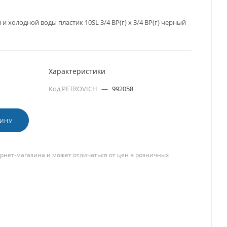
и холодной воды пластик 10SL 3/4 ВР(г) х 3/4 ВР(г) черный
Характеристики
Код PETROVICH
—
992058
ЗИНУ
рнет-магазина и может отличаться от цен в розничных