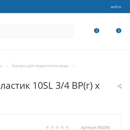
ВОЙТИ
0
0
—
—
ы
Корпуса для предочистки воды
астик 10SL 3/4 ВР(г) х
Артикул:
992058