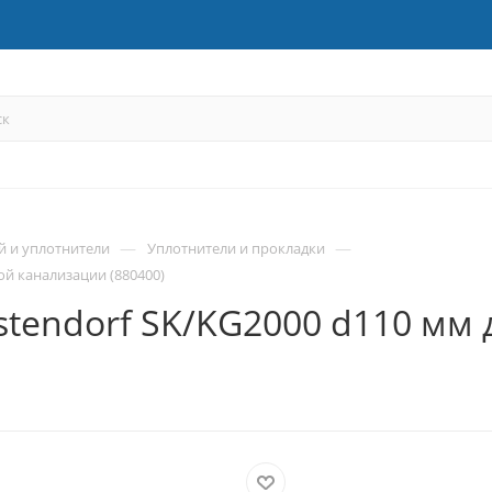
—
—
й и уплотнители
Уплотнители и прокладки
й канализации (880400)
tendorf SK/KG2000 d110 мм