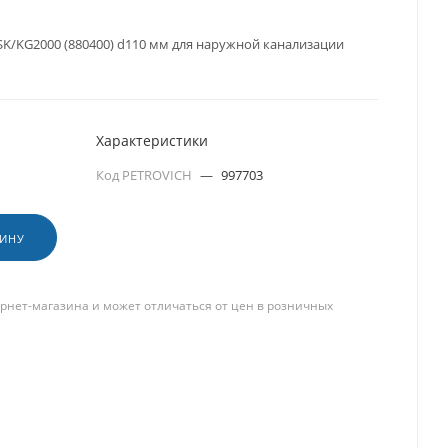
SK/KG2000 (880400) d110 мм для наружной канализации
Характеристики
Код PETROVICH
—
997703
ЗИНУ
рнет-магазина и может отличаться от цен в розничных