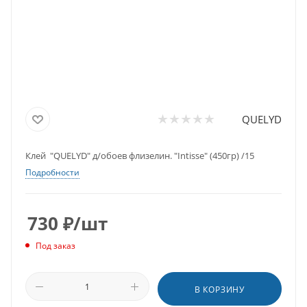
QUELYD
Клей "QUELYD" д/обоев флизелин. "Intisse" (450гр) /15
Подробности
730
₽
/шт
Под заказ
В КОРЗИНУ