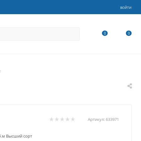
ВОЙТИ
0
0
т
Артикул:
633971
уб.м Высший сорт