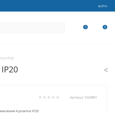
ВОЙТИ
0
0
етки IP20
 IP20
Артикул:
1024891
земления 4 розетки IP20