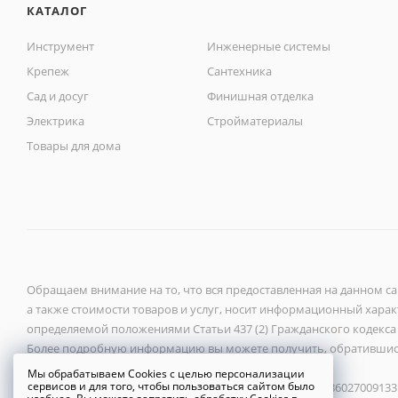
КАТАЛОГ
Инструмент
Инженерные системы
Крепеж
Сантехника
Сад и досуг
Финишная отделка
Электрика
Стройматериалы
Товары для дома
Обращаем внимание на то, что вся предоставленная на данном с
а также стоимости товаров и услуг, носит информационный характ
определяемой положениями Статьи 437 (2) Гражданского кодекса
Более подробную информацию вы можете получить, обратившис
Мы обрабатываем Cookies с целью персонализации
сервисов и для того, чтобы пользоваться сайтом было
ООО «Новый город» 2026 ©, ИНН 6027118272, ОГРН 1086027009133