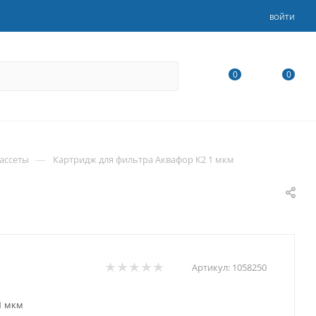
ВОЙТИ
0
0
—
ассеты
Картридж для фильтра Аквафор К2 1 мкм
Артикул:
1058250
1 мкм