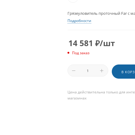
Грязеуловитель проточный Far с магн
Подробности
14 581
₽
/шт
Под заказ
В КОР
Цена действительна только для инте
магазинах