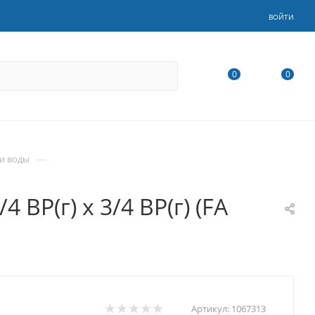
ВОЙТИ
0
0
—
и воды
ВР(г) х 3/4 ВР(г) (FA
Артикул:
1067313