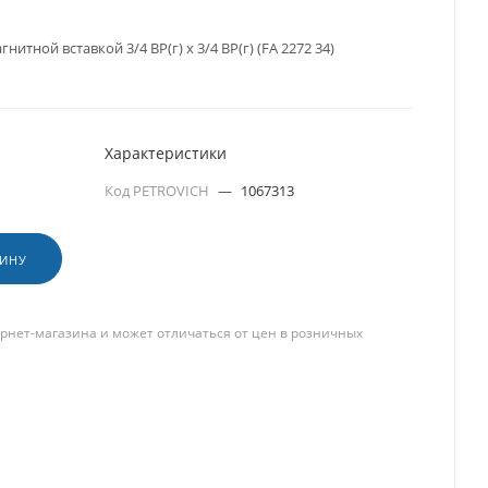
итной вставкой 3/4 ВР(г) х 3/4 ВР(г) (FA 2272 34)
Характеристики
Код PETROVICH
—
1067313
ЗИНУ
рнет-магазина и может отличаться от цен в розничных