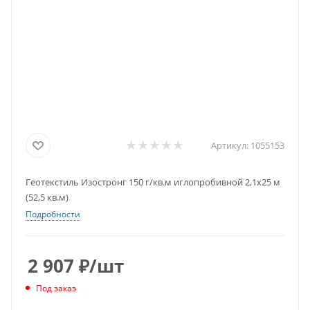
Артикул:
1055153
Геотекстиль Изостронг 150 г/кв.м иглопробивной 2,1х25 м
(52,5 кв.м)
Подробности
2 907
₽
/шт
Под заказ