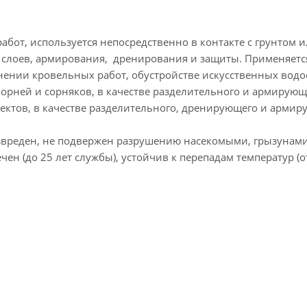
от, используется непосредственно в контакте с грунтом 
слоев, армирования, дренирования и защиты. Применяетс
нении кровельных работ, обустройстве искусственных водо
корней и сорняков, в качестве разделительного и армирующ
объектов, в качестве разделительного, дренирующего и арми
звреден, не подвержен разрушению насекомыми, грызунами
ен (до 25 лет службы), устойчив к перепадам температур (от