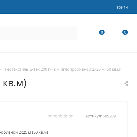
ВОЙТИ
0
0
—
Геотекстиль G-Tex 200 г/кв.м иглопробивной 2х25 м (50 кв.м)
 кв.м)
Артикул:
505209
робивной 2х25 м (50 кв.м)