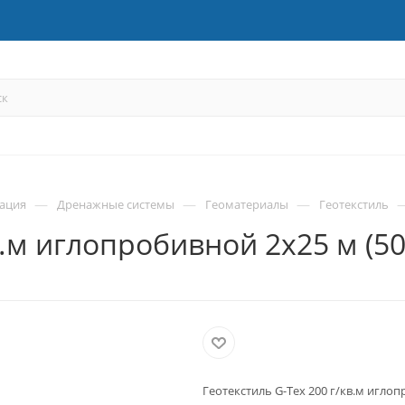
—
—
—
зация
Дренажные системы
Геоматериалы
Геотекстиль
в.м иглопробивной 2х25 м (50
Геотекстиль G-Tex 200 г/кв.м иглоп