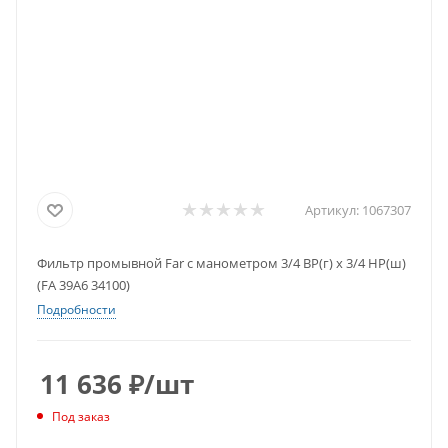
Артикул:
1067307
Фильтр промывной Far с манометром 3/4 ВР(г) х 3/4 НР(ш)
(FA 39A6 34100)
Подробности
11 636
₽
/шт
Под заказ